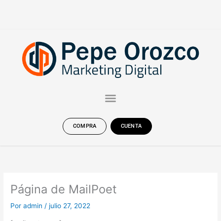
Ir
al
contenido
COMPRA
CUENTA
Página de MailPoet
Por
admin
/
julio 27, 2022